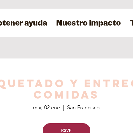
tener ayuda
Nuestro impacto
quetado y entre
comidas
mar, 02 ene
  |  
San Francisco
RSVP