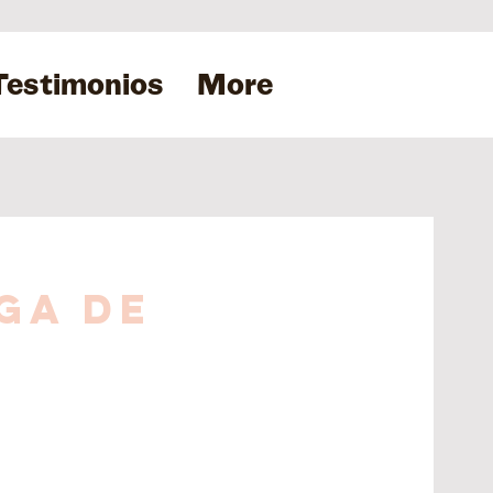
Testimonios
More
ga de